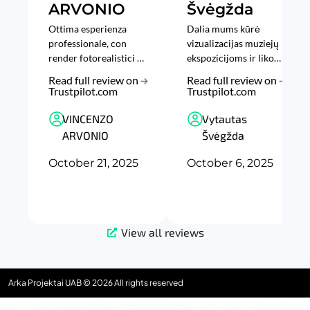
ARVONIO
Švėgžda
Ottima esperienza
Dalia mums kūrė
professionale, con
vizualizacijas muziejų
render fotorealistici e
ekspozicijoms ir likom
lavoro di grande
patenkinti
Read full review on
Read full review on
qualità.
kūrybingumu,
Trustpilot.com
Trustpilot.com
supratimu ir greičiu.
VINCENZO
Vytautas
ARVONIO
Švėgžda
October 21, 2025
October 6, 2025
View all reviews
Arka Projektai UAB © 2026 All rights reserved