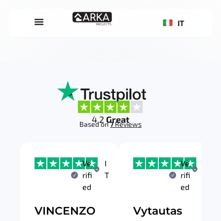
IT
4.2
Great
Based on
7
Reviews
Ve
I
Ve
L
rifi
T
rifi
T
ed
ed
VINCENZO
Vytautas